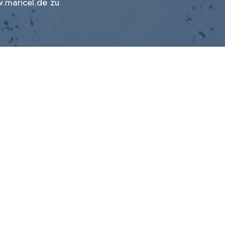
maricel.de zu
.
ich konsequent zur kreativen