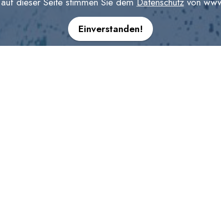
 auf dieser Seite stimmen Sie dem
Datenschutz
von www.
Einverstanden!
MARICEL
DE
ENG
haupten manche. Tatsächlich war's Hannover.
lappe. Sängerin werden war also eigentlich alternativlos
 singt, schreibt, komponiert, produziert und entwickelt s