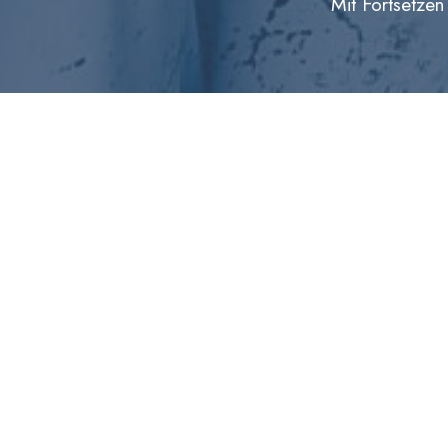
Mit Fortsetzen
Geboren auf einem anderen Stern, be
Schon als Baby hatte sie eine große K
Maricel passt in keine Schublade. Sie